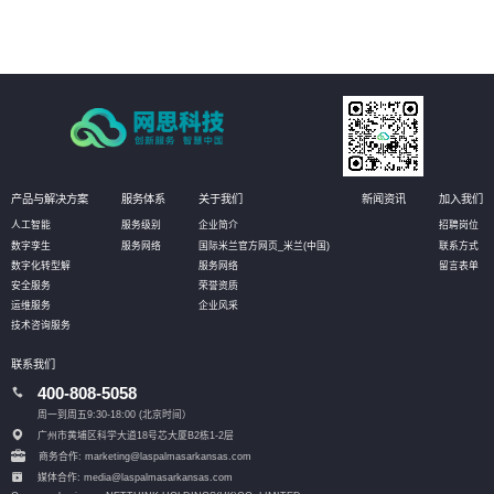
产品与解决方案
服务体系
关于我们
新闻资讯
加入我们
人工智能
服务级别
企业简介
招聘岗位
数字孪生
服务网络
国际米兰官方网页_米兰(中国)
联系方式
数字化转型解
服务网络
留言表单
安全服务
荣誉资质
运维服务
企业风采
技术咨询服务
联系我们
400-808-5058
周一到周五9:30-18:00 (北京时间）
广州市黄埔区科学大道18号芯大厦B2栋1-2层
商务合作: marketing@laspalmasarkansas.com
媒体合作: media@laspalmasarkansas.com