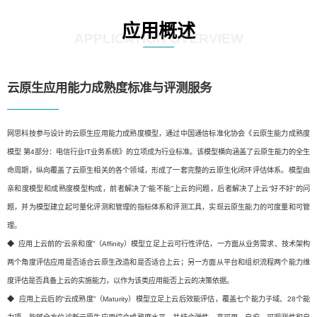
应用概述
APPLICATION OVERVIEW
云原生应用能力成熟度标准与评测服务
网思科技参与设计的云原生应用能力成熟度模型，通过中国通信标准化协会《云原生能力成熟度
模型 第4部分：电信行业IT业务系统》的立项成为行业标准。该模型横向涵盖了云原生能力的全生
命周期，纵向覆盖了云原生相关的各个领域，形成了一套完整的云原生化闭环评估体系。模型由
亲和度模型和成熟度模型构成，前者解决了“能不能”上云的问题，后者解决了上云“好不好”的问
题，并为模型建立起可量化评测和管理的指标体系和评测工具，实现云原生能力的可度量和可管
理。
◆ 应用上云前的“云亲和度”（Affinity）模型立足上云可行性评估，一方面从业务需求、技术架构
两个角度评估应用是否适合云原生改造和是否适合上云；另一方面从平台和组织流程两个能力维
度评估是否具备上云的实施能力，以作为该类应用能否上云的决策依据。
◆ 应用上云后的“云成熟度”（Maturity）模型立足上云后效能评估，覆盖七个能力子域、28个能