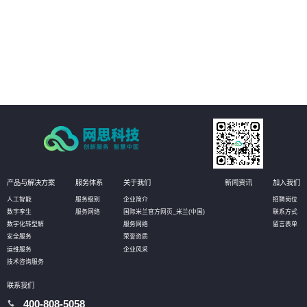
03
客户可以更加精准地定位业务系统中的瓶颈问题，发现性能瓶颈和资源瓶颈，
并从根本上解决问题，提升业务系统的可扩展性和效率。
04
客户可以更全面了解自身业务系统的优劣势和风险点，更好地制定合理的架构
设计和对策方案，在云原生程度上持续提升，提高业务系统的可靠性和稳定
性。
产品与解决方案
服务体系
关于我们
新闻资讯
加入我们
人工智能
服务级别
企业简介
招聘岗位
数字孪生
服务网络
国际米兰官方网页_米兰(中国)
联系方式
数字化转型解
服务网络
留言表单
安全服务
荣誉资质
运维服务
企业风采
技术咨询服务
联系我们
400-808-5058