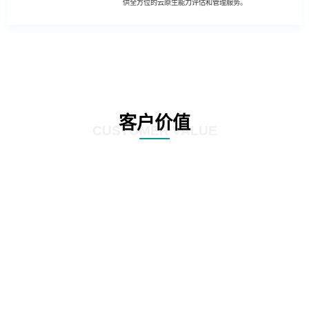
供全方位的云原生能力评估和管理服务。
客户价值
CUSTOMER VALUE
01
客户可以更全面地进行业务创新和升级，利用云原生能力提升业务系统的智能
化、数据化和数字化，推动业务创新和升级，提高企业的竞争力和市场占有
率。
02
客户可更全面了解自身业务系统的运维成本和流量成本，从而制定合理的成本
管理策略和投入计划，降低云上运行成本，并实现成本的可持续管理。