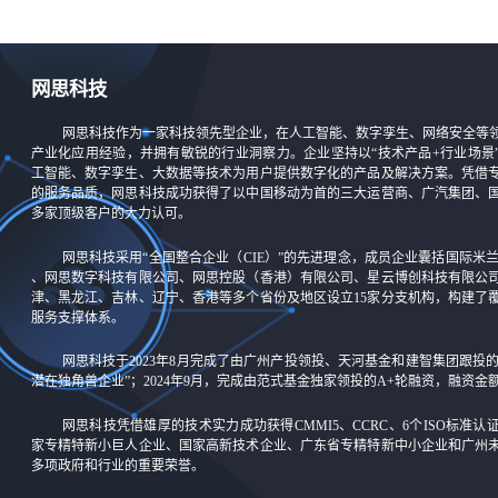
网思科技
网思科技作为一家科技领先型企业，在人工智能、数字孪生、网络安全等
产业化应用经验，并拥有敏锐的行业洞察力。企业坚持以“技术产品+行业场景
工智能、数字孪生、大数据等技术为用户提供数字化的产品及解决方案。凭借
的服务品质，网思科技成功获得了以中国移动为首的三大运营商、广汽集团、
多家顶级客户的大力认可。
网思科技采用“全国整合企业（CIE）”的先进理念，成员企业囊括国际米兰
、网思数字科技有限公司、网思控股（香港）有限公司、星云博创科技有限公
津、黑龙江、吉林、辽宁、香港等多个省份及地区设立15家分支机构，构建了
服务支撑体系。
网思科技于2023年8月完成了由广州产投领投、天河基金和建智集团跟投
潜在独角兽企业”；2024年9月，完成由范式基金独家领投的A+轮融资，融资
网思科技凭借雄厚的技术实力成功获得CMMI5、CCRC、6个ISO标准
家专精特新小巨人企业、国家高新技术企业、广东省专精特新中小企业和广州
多项政府和行业的重要荣誉。