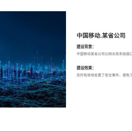
中国移动.某省公司
建设背景：
中国移动某省公司公网业务系统弱
建设效果：
及时有效地处置了安全事件，避免