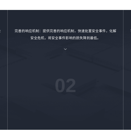
业
完善的响应机制：提供完善的响应机制，快速处置安全事件，化解
安全危机，将安全事件影响的损失降到最低。
02