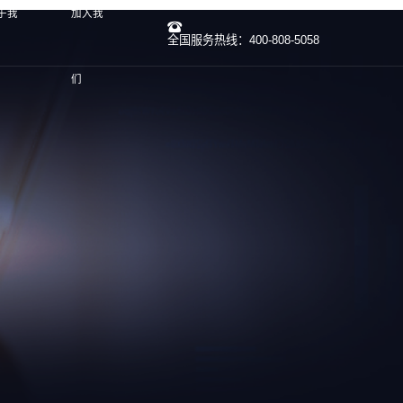
于我
加入我
全国服务热线：400-808-5058
们