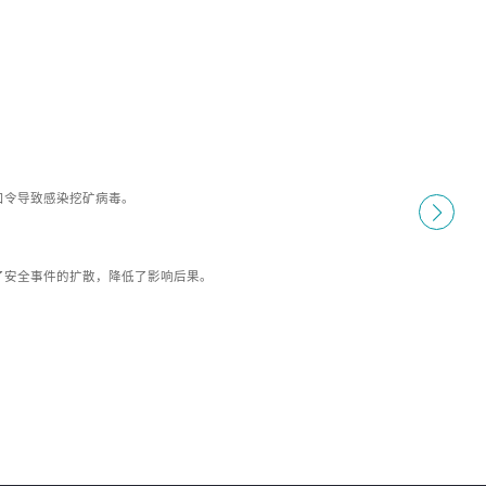
口令导致感染挖矿病毒。
了安全事件的扩散，降低了影响后果。