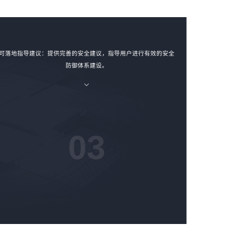
可落地指导建议：提供完善的安全建议，指导用户进行有效的安全
防御体系建设。
03