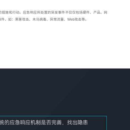
的措施和行动。应急响应所处置的突发事件不仅仅包括硬件、产品、网
件，如：黑客攻击、木马病毒、异常流量、Web攻击等。