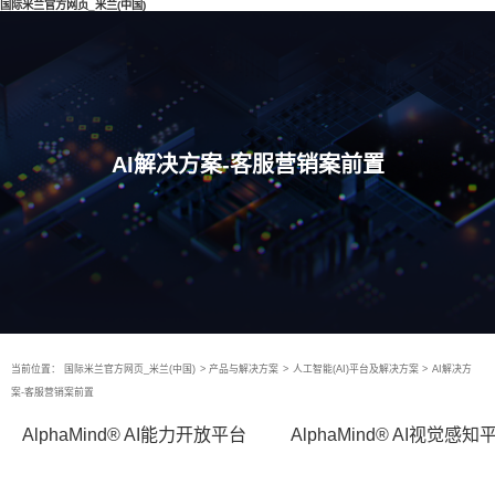
国际米兰官方网页_米兰(中国)
AI解决方案-客服营销案前置
当前位置：
国际米兰官方网页_米兰(中国)
>
产品与解决方案
>
人工智能(AI)平台及解决方案
>
AI解决方
案-客服营销案前置
AlphaMind® AI能力开放平台
AlphaMind® AI视觉感知