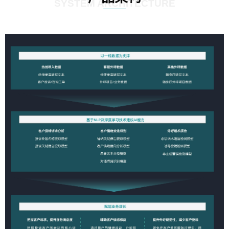
SYSTEM ARCHITECTURE