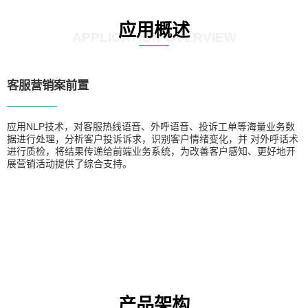
应用概述
APPLICATION OVERVIEW
客服营销案前置
应用NLP技术，对客服热线语音、外呼语音、投诉工单等海量业务数
据进行处理，分析客户投诉诉求，识别客户情绪变化，并 对外呼话术
进行质检，将结果传递给前端业务系统，为改善客户感知、更好地开
展营销活动提供了综合支持。
产品架构