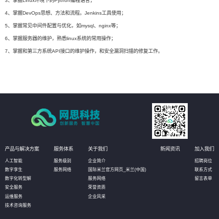
3、掌握Linux环境下的Python编程语言；
4、掌握DevOps思想、方法和流程。Jenkins工具使用；
5、掌握常见中间件配置与优化，如mysql、nginx等；
6、掌握服务器的维护，熟悉linux系统的常用操作；
7、掌握和第三方系统API接口的维护操作，和安全漏洞扫描的修复工作。
产品与解决方案
服务体系
关于我们
新闻资讯
加入我们
人工智能
服务级别
企业简介
招聘岗位
数字孪生
服务网络
国际米兰官方网页_米兰(中国)
联系方式
数字化转型解
服务网络
留言表单
安全服务
荣誉资质
运维服务
企业风采
技术咨询服务