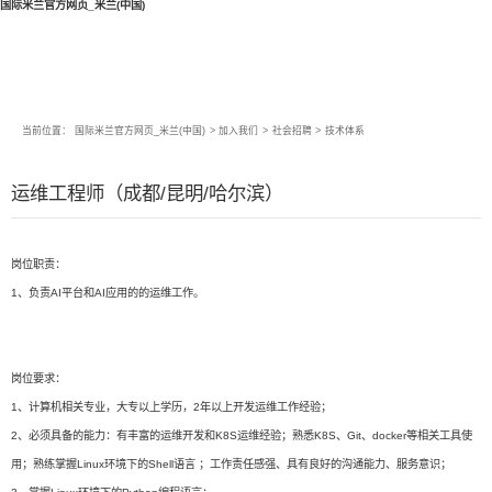
国际米兰官方网页_米兰(中国)
当前位置：
国际米兰官方网页_米兰(中国)
>
加入我们
>
社会招聘
>
技术体系
运维工程师（成都/昆明/哈尔滨）
岗位职责：
1、负责AI平台和AI应用的的运维工作。
岗位要求：
1、计算机相关专业，大专以上学历，2年以上开发运维工作经验；
2、必须具备的能力：有丰富的运维开发和K8S运维经验；熟悉K8S、Git、docker等相关工具使
用；熟练掌握Linux环境下的Shell语言 ；工作责任感强、具有良好的沟通能力、服务意识；