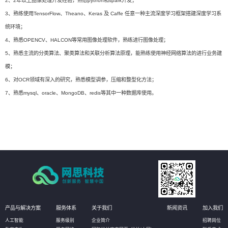
2、2年以上图像处理开发经验，熟悉python和spark开发；
3、熟练使用TensorFlow、Theano、Keras 及 Caffe 任意一种主流深度学习框架搭建深度学习系
统环境；
4、熟悉OPENCV、HALCON等常用图像处理软件，熟练进行图像处理；
5、熟悉主流的分类算法、聚类算法和关联分析算法原理，能熟练使用神经网络算法的进行业务建
模；
6、对OCR领域有深入的研究，熟悉模型调参，压缩和整型化方法；
7、熟悉mysql、oracle、MongoDB、redis等其中一种数据库使用。
产品与解决方案
服务体系
关于我们
新闻资讯
加入我们
人工智能
服务级别
企业简介
招聘岗位