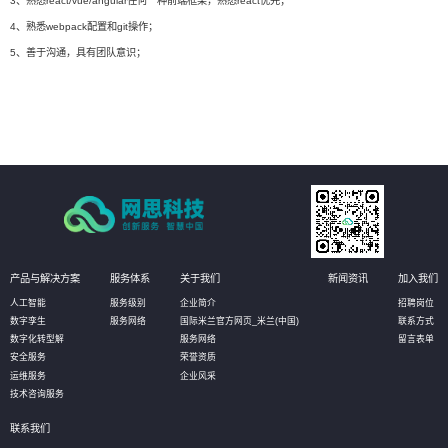
3、熟悉react/vue/angular任何一种前端框架，熟悉react优先；
4、熟悉webpack配置和git操作；
5、善于沟通，具有团队意识；
产品与解决方案
服务体系
关于我们
新闻资讯
加入我们
人工智能
服务级别
企业简介
招聘岗位
数字孪生
服务网络
国际米兰官方网页_米兰(中国)
联系方式
数字化转型解
服务网络
留言表单
安全服务
荣誉资质
运维服务
企业风采
技术咨询服务
联系我们