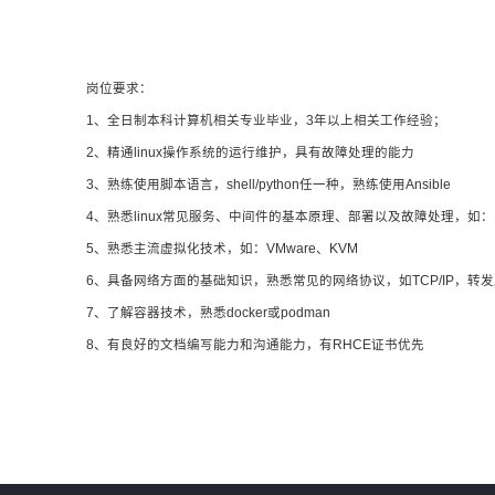
岗位要求：
1、全日制本科计算机相关专业毕业，3年以上相关工作经验；
2、精通linux操作系统的运行维护，具有故障处理的能力
3、熟练使用脚本语言，shell/python任一种，熟练使用Ansible
4、熟悉linux常见服务、中间件的基本原理、部署以及故障处理，如：Mysql、
5、熟悉主流虚拟化技术，如：VMware、KVM
6、具备网络方面的基础知识，熟悉常见的网络协议，如TCP/IP，转
7、了解容器技术，熟悉docker或podman
8、有良好的文档编写能力和沟通能力，有RHCE证书优先