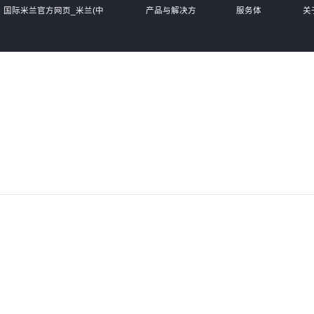
国际米兰官方网页_米兰(中
产品与解决方
服务体
关
国)
案
系
们