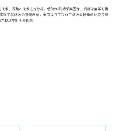
技术、视频AI技术进行分析，借助5G终端采集图像，后端深度学习模
实现工程验收的智能质检，全面提升工程施工验收风险精细化管控能
施工现场实时全量检测。