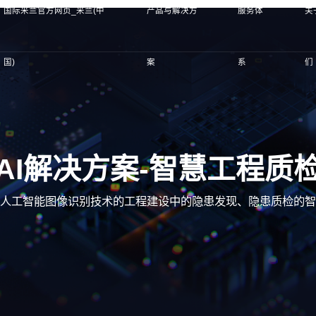
国际米兰官方网页_米兰(中
产品与解决方
服务体
关
国)
案
系
们
AI解决方案-智慧工程质
人工智能图像识别技术的工程建设中的隐患发现、隐患质检的智