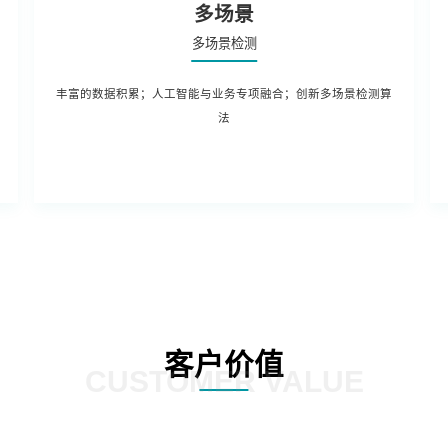
多场景
多场景检测
丰富的数据积累；人工智能与业务专项融合；创新多场景检测算
法
客户价值
CUSTOMER VALUE