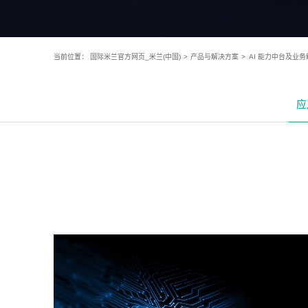
当前位置：
国际米兰官方网页_米兰(中国)
>
产品与解决方案
>
AI 能力中台及业
应