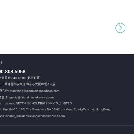
们
00-808-5058
到周五9:30-18:00 (北京时间）
州市黄埔区科学大道18号芯大厦B2栋1-2层
合作: marketing@laspalmasarkansas.com
合作: media@laspalmasarkansas.com
s business: NETTHINK HOLDINGS(HK)CO.,LIMITED
: Unit 04-05, 16F, The Broadway No.54-62 Lockhart Road,
Wanchai, HongKong
ail: sinontt_business@laspalmasarkansas.com