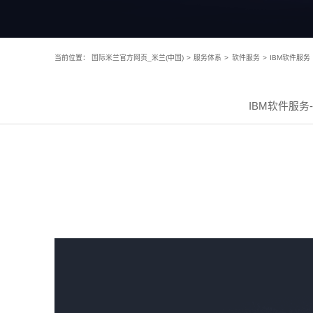
当前位置：
国际米兰官方网页_米兰(中国)
>
服务体系
>
软件服务
>
IBM软件服务
IBM软件服