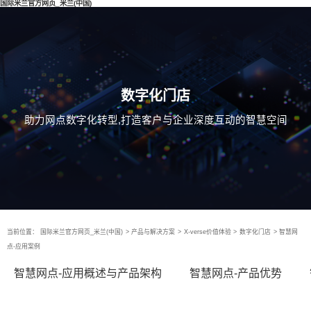
国际米兰官方网页_米兰(中国)
数字化门店
助力网点数字化转型,打造客户与企业深度互动的智慧空间
当前位置：
国际米兰官方网页_米兰(中国)
>
产品与解决方案
>
X-verse价值体验
>
数字化门店
>
智慧网
点-应用案例
智慧网点-应用概述与产品架构
智慧网点-产品优势