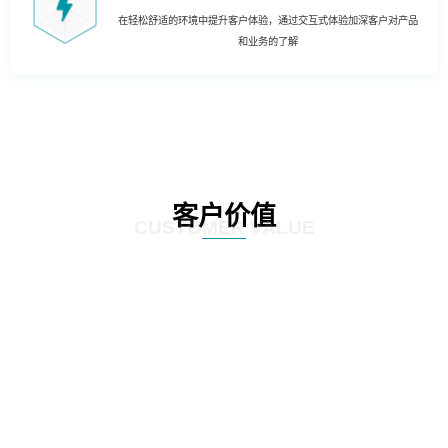
在轻松舒适的环境中提升客户体验，通过交互式体验加深客户对产品
和业务的了解
客户价值
CUSTOMER VALUE
01
人工转向智能：通过科技创新与数据分析，将以往通过手工、凭借经验处理的
流程智能化，降低网点人力成本，提升客户体验。如：智能叫号预处理系统、
远程办理等。
02
单一转向协同：目前网点主要是人工渠道和自助渠道两大渠道，智慧网点则让
电子渠道与传统渠道协同提供服务。