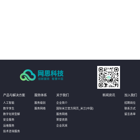
03
定点转向泛在：传统网点的服务地点是固定的，而借助移动互联网，网点服务
无处不在，在客户真正需要的时候提供服务,为客户提供各种个性化服务。
04
宣传转向体验：网点是重要的产品和品牌宣传平台，相对传统的单项宣传，智
慧网点更强调互动和体验，吸引客户留驻、发现销售机会。
产品与解决方案
服务体系
关于我们
新闻资讯
加入我们
人工智能
服务级别
企业简介
招聘岗位
数字孪生
服务网络
国际米兰官方网页_米兰(中国)
联系方式
数字化转型解
服务网络
留言表单
安全服务
荣誉资质
运维服务
企业风采
技术咨询服务