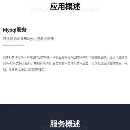
应用概述
APPLICATION OVERVIEW
Mysql服务
可信赖的企业级Mysql服务提供商
网思科技作为Oracle的金牌合作伙伴，不仅自身拥有专业的MySQL专家服务团队，还可以直接访
问MySQL支持工程师，并拥有MySQL官方开发人员作为技术后盾，可以为企业级提供快速、有
效、专业的MySQL运维支撑服务。
服务概述
Service Directory