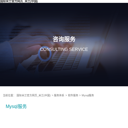
国际米兰官方网页_米兰(中国)
咨询服务
CONSULTING SERVICE
当前位置：
国际米兰官方网页_米兰(中国)
>
服务体系
>
软件服务
>
Mysql服务
Mysql服务