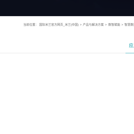
当前位置：
国际米兰官方网页_米兰(中国)
>
产品与解决方案
>
数智赋能
>
智慧数
应