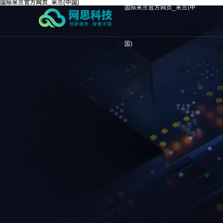
国际米兰官方网页_米兰(中国)
国际米兰官方网页_米兰(中
国)