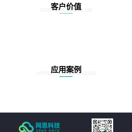
客户价值
CUSTOMER VALUE
应用案例
APPLICATION CASES