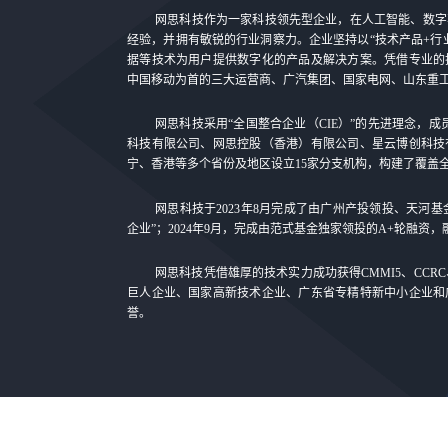
网思科技作为一家科技领先型企业，在人工智能、数字
经验，并拥有敏锐的行业洞察力。企业坚持以“技术产品+行
据等技术为用户提供数字化的产品及解决方案。凭借专业的
中国移动为首的三大运营商、广汽集团、国家电网、山东重
网思科技采用“全国整合企业（CIE）”的先进理念，成
科技有限公司、网思控股（香港）有限公司、星云博创科技
宁、香港等多个省份及地区设立15家分支机构，构建了覆盖
网思科技于2023年8月完成了由广州产投领投、天河
企业”；2024年9月，完成由范式基金独家领投的A+轮融资
网思科技凭借雄厚的技术实力成功获得CMMI5、CCR
巨人企业、国家高新技术企业、广东省专精特新中小企业和
誉。