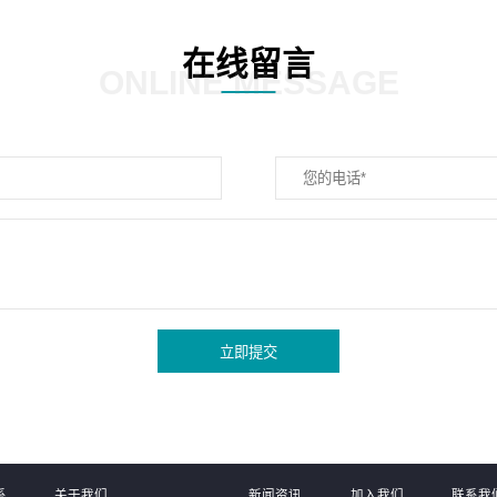
在线留言
ONLINE MESSAGE
立即提交
系
关于我们
新闻资讯
加入我们
联系我