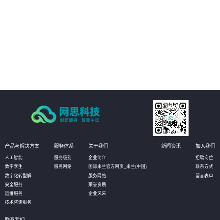
04
持续进行自动化回归测试：提升交付质量。
05
实现产品高效、快速交付并推向市场，提高质量及组织的有效性。
产品与解决方案
服务体系
关于我们
新闻资讯
加入我们
人工智能
服务级别
企业简介
招聘岗位
数字孪生
服务网络
国际米兰官方网页_米兰(中国)
联系方式
数字化转型解
服务网络
留言表单
安全服务
荣誉资质
运维服务
企业风采
技术咨询服务
联系我们