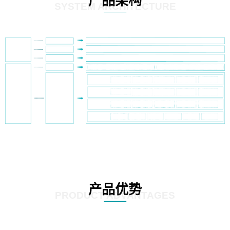
产品架构
SYSTEM ARCHITECTURE
产品优势
PRODUCT ADVANTAGES