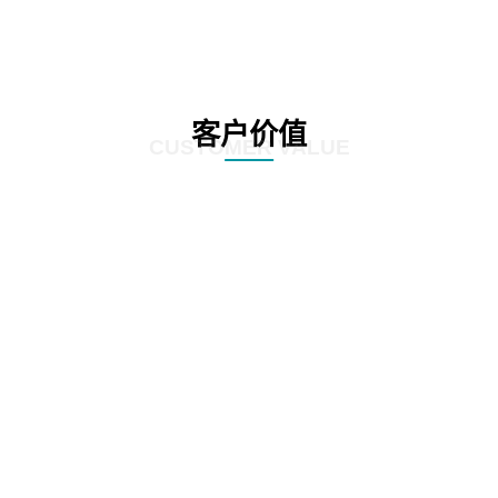
客户价值
CUSTOMER VALUE
01
实时掌控开发、测试、发布新产品过程中的每一步及系统状态。
02
快速准确定位bug，有效排查故障，帮助产品快速上线、持续交付。
03
关联分析，实时监测服务调用链、应用性能及用户行为。