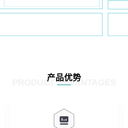
产品优势
PRODUCT ADVANTAGES