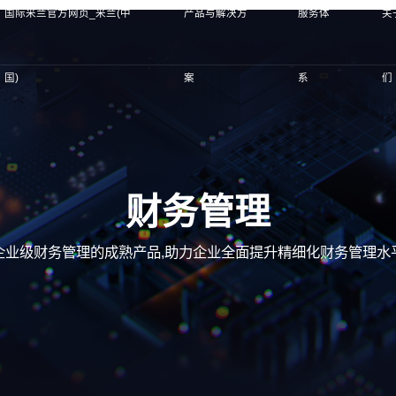
国际米兰官方网页_米兰(中
产品与解决方
服务体
关
国)
案
系
们
财务管理
企业级财务管理的成熟产品,助力企业全面提升精细化财务管理水