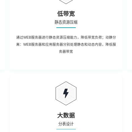
低带宽
静态资源压缩
通过WEB服务器进行静态资源压缩能力，降低带宽负荷；动静分
离：WEB服务器和应用服务器分别处理静态和动态内容，降低服
务器带宽
大数据
分表设计