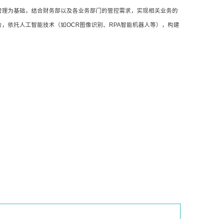
管理为基础，结合财务部以及各业务部门的管控需求，实现相关业务的
，依托人工智能技术（如OCR图像识别、RPA智能机器人等），构建