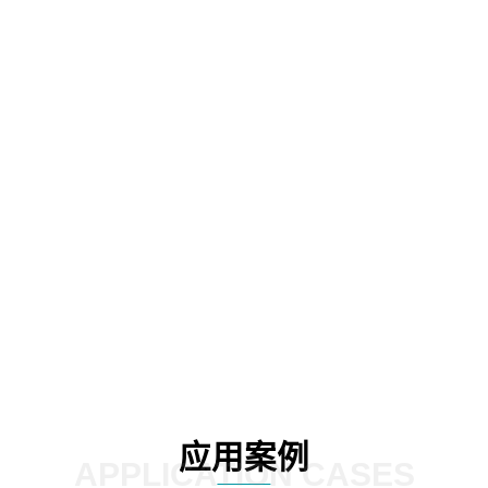
核
在支持业财基础数据和业务数据精确、及时记录的基础上，与预
算、报账等财务系统对接，为多维成本效益分析和企业经营决策提
供参考依据
02
应用案例
APPLICATION CASES