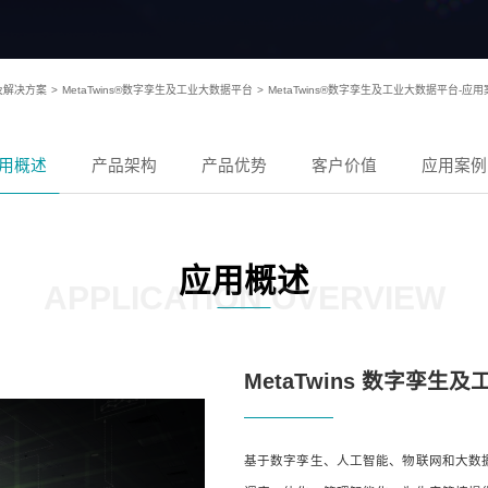
及解决方案
>
MetaTwins®数字孪生及工业大数据平台
>
MetaTwins®数字孪生及工业大数据平台-应用
用概述
产品架构
产品优势
客户价值
应用案例
应用概述
APPLICATION OVERVIEW
MetaTwins 数字孪生
基于数字孪生、人工智能、物联网和大数