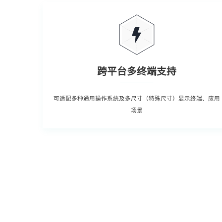
跨平台多终端支持
可适配多种通用操作系统及多尺寸（特殊尺寸）显示终端、应用
场景