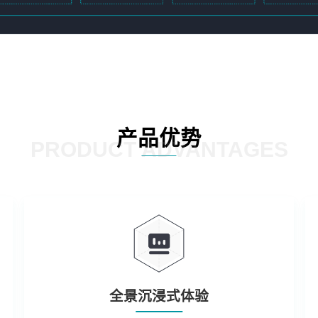
产品优势
PRODUCT ADVANTAGES
全景沉浸式体验