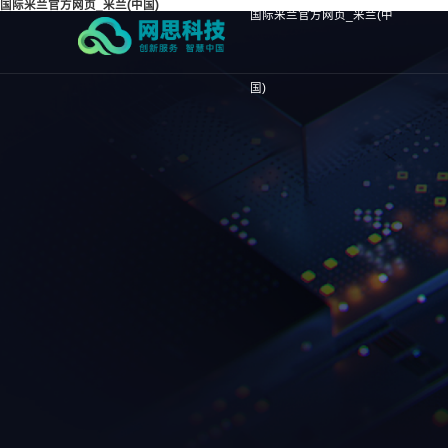
国际米兰官方网页_米兰(中国)
国际米兰官方网页_米兰(中
国)