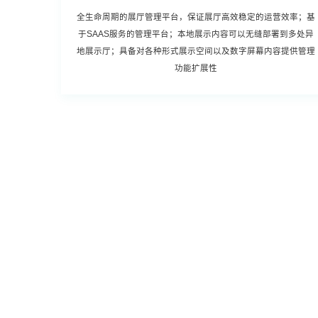
全生命周期的展厅管理平台，保证展厅高效稳定的运营效率；基
于SAAS服务的管理平台；本地展示内容可以无缝部署到多处异
地展示厅；具备对各种形式展示空间以及数字屏幕内容提供管理
功能扩展性