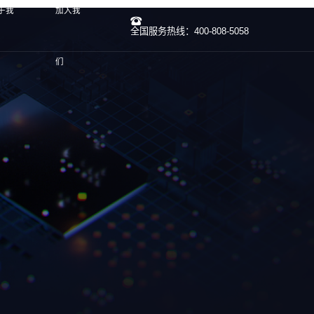
于我
加入我
全国服务热线：400-808-5058
们