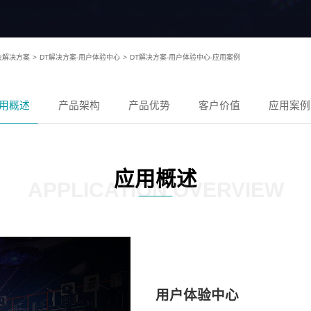
及解决方案
>
DT解决方案-用户体验中心
>
DT解决方案-用户体验中心-应用案例
用概述
产品架构
产品优势
客户价值
应用案例
应用概述
APPLICATION OVERVIEW
用户体验中心