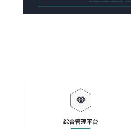
综合管理平台