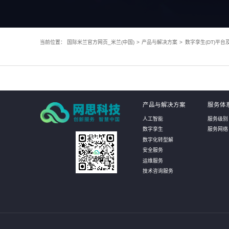
当前位置：
国际米兰官方网页_米兰(中国)
>
产品与解决方案
>
数字孪生(DT)平台
产品与解决方案
服务体
人工智能
服务级别
数字孪生
服务网络
数字化转型解
安全服务
运维服务
技术咨询服务