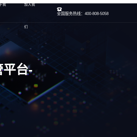
于我
加入我
全国服务热线：400-808-5058
们
管平台-