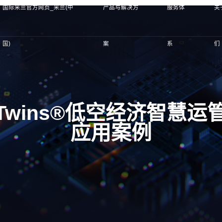
国际米兰官方网页_米兰(中
产品与解决方
服务体
关
国)
案
系
们
aTwins®低空经济智慧运
应用案例