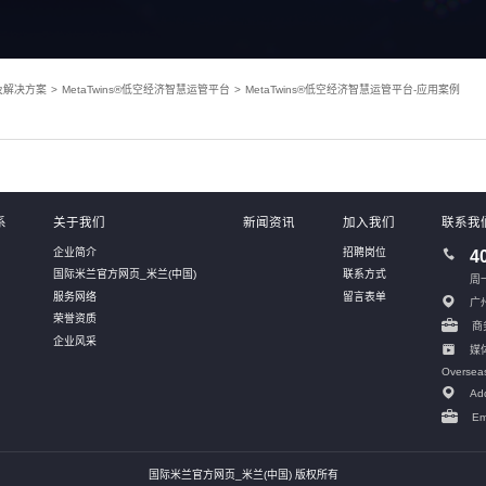
及解决方案
>
MetaTwins®低空经济智慧运管平台
>
MetaTwins®低空经济智慧运管平台-应用案例
系
关于我们
新闻资讯
加入我们
联系我
企业简介
招聘岗位
4
国际米兰官方网页_米兰(中国)
联系方式
周一
服务网络
留言表单
广
荣誉资质
商务
企业风采
媒体
Oversea
Add
Em
国际米兰官方网页_米兰(中国) 版权所有