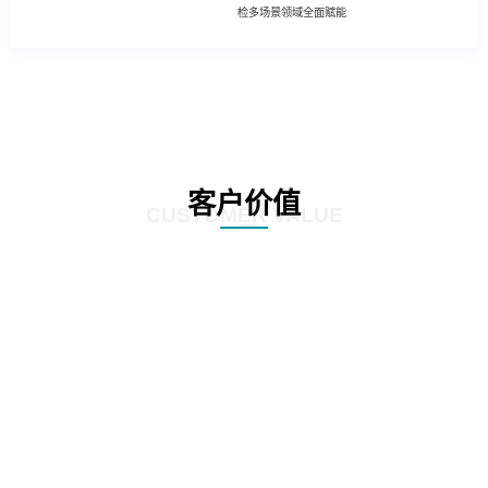
检多场景领域全面赋能
客户价值
CUSTOMER VALUE
01
基于深度学习的照片模糊性检测方法
02
工程照片历史重复性检测方法