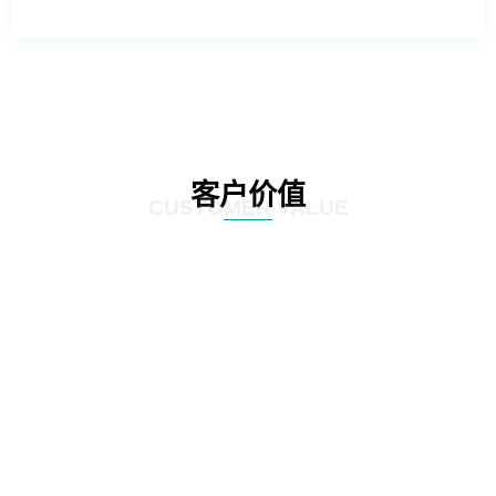
客户价值
CUSTOMER VALUE
01
根据客户不同的需求提供不同的数据库管理方案，针对客户现有数据库系统的
特点和运维要求，提供定制化的解决方案，帮助客户实现业务目标和持续优
化。
02
提供自动化和智能化的运维服务，提高运维效率，减少人力投入和运维成本，
并且通过系统性能和安全风险预警等方式帮助运维人员提前解决潜在问题，提
高系统安全稳定性。