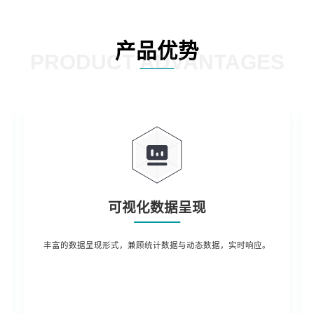
产品优势
PRODUCT ADVANTAGES
可视化数据呈现
丰富的数据呈现形式，兼顾统计数据与动态数据，实时响应。