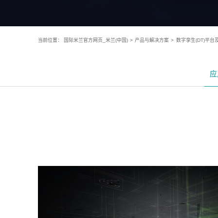
当前位置：
国际米兰官方网页_米兰(中国)
>
产品与解决方案
>
数字孪生(DT)平台
应