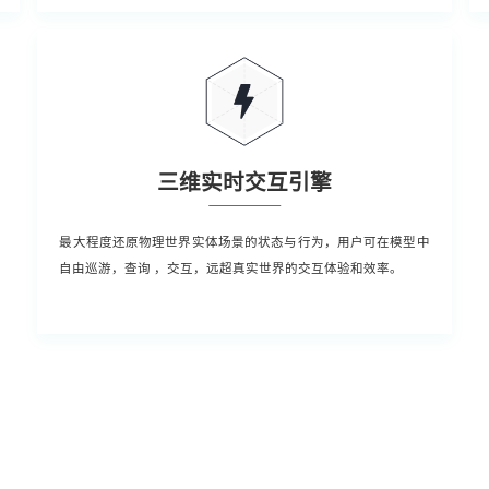
三维实时交互引擎
最大程度还原物理世界实体场景的状态与行为，用户可在模型中
自由巡游，查询 ，交互，远超真实世界的交互体验和效率。