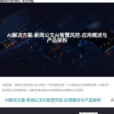
国际米兰官方网页_米兰(中国)
AI解决方案-新闻公文AI智慧风控-应用概述与
产品架构
当前位置：
国际米兰官方网页_米兰(中国)
>
产品与解决方案
>
人工智能(AI)平台及解决方案
>
AI解决方
案-新闻公文AI智慧风控
>
AI解决方案-新闻公文AI智慧风控-应用概述与产品架构
AI解决方案-新闻公文AI智慧风控-应用概述与产品架构