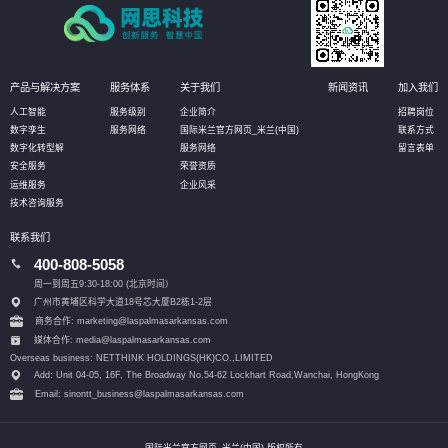
产品与解决方案
服务体系
关于我们
新闻资讯
加入我们
人工智能
服务级别
企业简介
招聘岗位
数字孪生
服务网络
国际米兰官方网页_米兰(中国)
联系方式
数字化转型解
服务网络
留言表单
安全服务
荣誉资质
运维服务
企业风采
技术咨询服务
联系我们
400-808-5058
周一到周五9:30-18:00 (北京时间）
广州市黄埔区科学大道18号芯大厦B2栋1-2层
商务合作: marketing@laspalmasarkansas.com
媒体合作: media@laspalmasarkansas.com
Overseas business: NETTHINK HOLDINGS(HK)CO.,LIMITED
Add: Unit 04-05, 16F, The Broadway No.54-62 Lockhart Road,
Wanchai, HongKong
Email: sinontt_business@laspalmasarkansas.com
国际米兰官方网页_米兰(中国) 版权所有