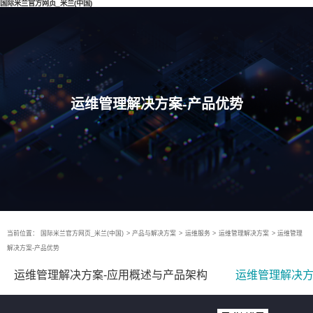
国际米兰官方网页_米兰(中国)
运维管理解决方案-产品优势
当前位置：
国际米兰官方网页_米兰(中国)
>
产品与解决方案
>
运维服务
>
运维管理解决方案
>
运维管理
解决方案-产品优势
运维管理解决方案-应用概述与产品架构
运维管理解决方