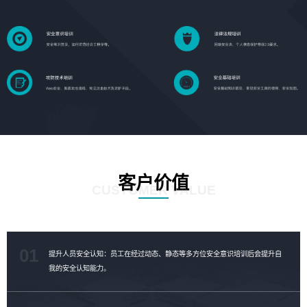
客户价值
CUSTOMER VALUE
01
提升人员安全认知：员工在经过动态、静态等多方位安全意识培训后会提升自
我的安全认知能力。