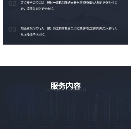
02
定点安全风险清除：通过一套机制筛选出安全意识较弱的人群进行针对性提
升，消除隐患防范于未然。
03
加强主观规范行为：提升员工的信息安全风险意识可以自然地规范人的行为，
从而降低整体风险。
服务内容
service content