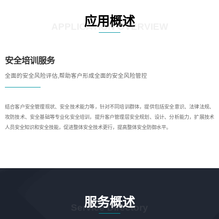
应用概述
APPLICATION OVERVIEW
安全培训服务
全面的安全风险评估,帮助客户形成全面的安全风险管控
结合客户安全管理现状、安全技术能力等，针对不同培训群体，提供包括安全意识、法律法规、
攻防技术、安全基础等专业化安全培训，提升客户管理层安全规划、设计、分析能力，扩展技术
人员安全知识和安全技能，促进整体安全技术更行，提高整体安全防御水平。
服务概述
Service Directory