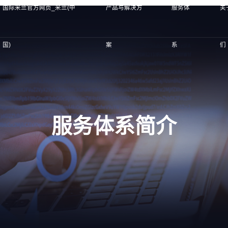
国际米兰官方网页_米兰(中
产品与解决方
服务体
关
国)
案
系
们
服务体系简介