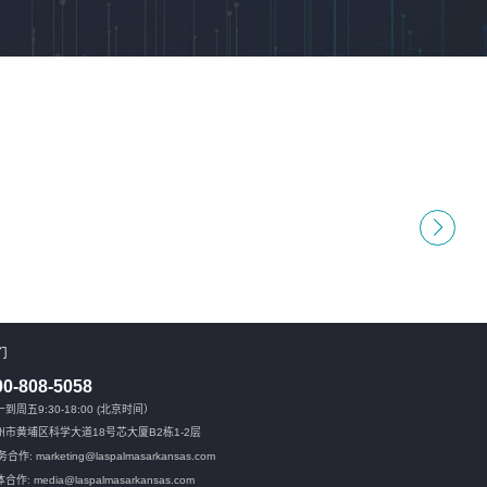
们
00-808-5058
到周五9:30-18:00 (北京时间）
州市黄埔区科学大道18号芯大厦B2栋1-2层
合作: marketing@laspalmasarkansas.com
合作: media@laspalmasarkansas.com