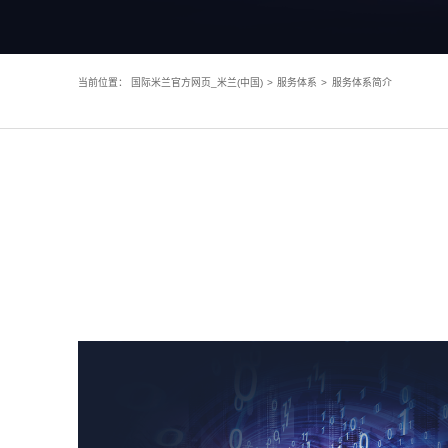
当前位置：
国际米兰官方网页_米兰(中国)
>
服务体系
>
服务体系简介