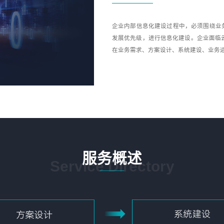
企业内部信息化建设过程中，必须围绕业
发展优先级，进行信息化建设。企业面临
在业务需求、方案设计、系统建设、业务
服务概述
Service Directory