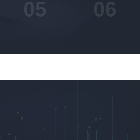
05
06