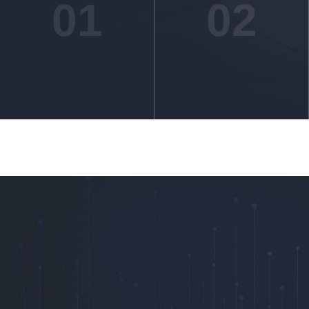
01
02