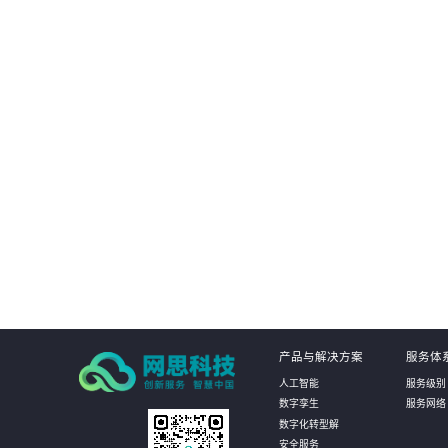
产品与解决方案
服务体
人工智能
服务级别
数字孪生
服务网络
数字化转型解
安全服务