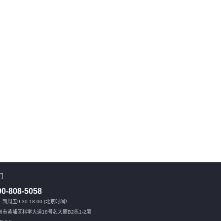
们
00-808-5058
到周五9:30-18:00 (北京时间）
州市黄埔区科学大道18号芯大厦B2栋1-2层