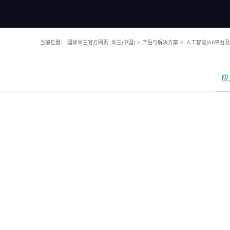
当前位置：
国际米兰官方网页_米兰(中国)
>
产品与解决方案
>
人工智能(AI)平台
应