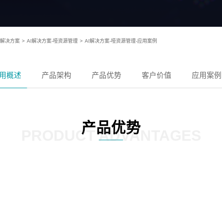
及解决方案
>
AI解决方案-哑资源管理
>
AI解决方案-哑资源管理-应用案例
用概述
产品架构
产品优势
客户价值
应用案例
产品优势
PRODUCT ADVANTAGES